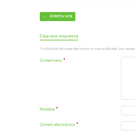
Navegador de artículos
←
OFERTA 50%
Deja una respuesta
Tu dirección de correo electrónico no será publicada.
Los campos
Comentario
*
Nombre
*
Correo electrónico
*