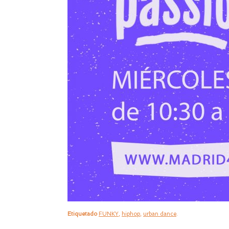
Etiquetado
FUNKY
,
hiphop
,
urban dance
.