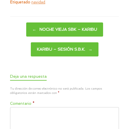
Etiquetado
navidad
.
Navegador de artículos
←
NOCHE VIEJA SBK – KARIBU
KARIBU – SESIÓN S.B.K.
→
Deja una respuesta
Tu dirección de correo electrónico no será publicada.
Los campos
obligatorios están marcados con
*
Comentario
*