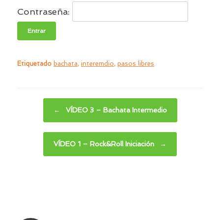
Contraseña:
Etiquetado
bachata
,
interemdio
,
pasos libres
.
Navegador de artículos
←
VÍDEO 3 – Bachata Intermedio
VÍDEO 1 – Rock&Roll Iniciación
→