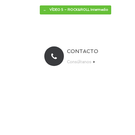
Navegador de artículos
←
VÍDEO 5 – ROCK&ROLL Intermedio
CONTACTO
Consúltanos